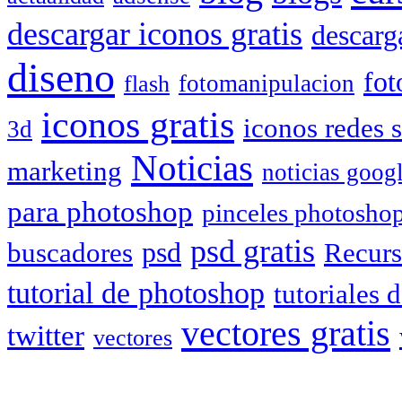
descargar iconos gratis
descarg
diseno
fot
fotomanipulacion
flash
iconos gratis
iconos redes s
3d
Noticias
marketing
noticias goog
para photoshop
pinceles photosho
psd gratis
psd
Recurs
buscadores
tutorial de photoshop
tutoriales 
vectores gratis
twitter
vectores