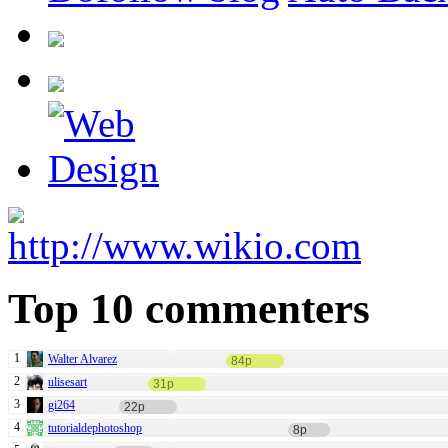
Top 10 commenters
1
Walter Alvarez
84p
2
ulisesart
31p
3
gi264
22p
4
tutorialdephotoshop
8p