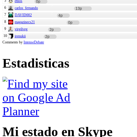
5
etnos
0p
6
carlos_fernando
13p
7
DAVID002
4p
8
magazinecs21
0p
9
virgilveg
2p
10
irenukii
2p
Comments by
IntenseDebate
Estadisticas
Mi estado en Skype