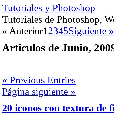
Tutoriales y Photoshop
Tutoriales de Photoshop, 
« Anterior
1
2
3
4
5
Siguiente »
Articulos de Junio, 200
« Previous Entries
Página siguiente »
20 iconos con textura de f