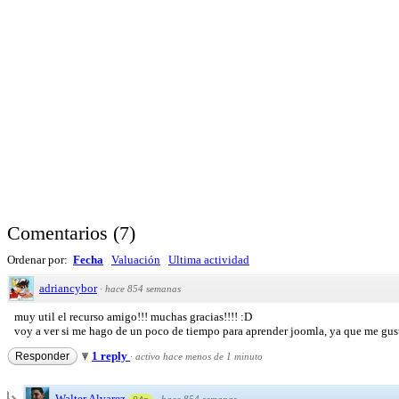
Comentarios
(
7
)
Ordenar por:
Fecha
Valuación
Ultima actividad
adriancybor
·
hace 854 semanas
muy util el recurso amigo!!! muchas gracias!!!! :D
voy a ver si me hago de un poco de tiempo para aprender joomla, ya que me gust
1 reply
Responder
·
activo hace menos de 1 minuto
Walter Alvarez
·
hace 854 semanas