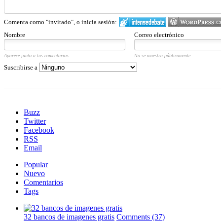
Comenta como "invitado", o inicia sesión:
Nombre
Correo electrónico
Aparece junto a tus comentarios.
No se muestra públicamente.
Suscribirse a
Buzz
Twitter
Facebook
RSS
Email
Popular
Nuevo
Comentarios
Tags
32 bancos de imagenes gratis
Comments (37)