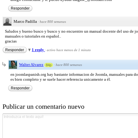
Responder
Marco Padilla
·
hace 800 semanas
Saludos y bueno busco y busco y no encuentro un manual docente del uso de jo
manuales o tutoriales en español..
gracias
1 reply
Responder
·
activo hace menos de 1 minuto
Walter Alvarez
·
hace 800 semanas
84p
en joomlaspanish.org hay bastante informacion de Joomla, manuales para do
es bien completo y se suele hacer referencia unicamente a él.
Responder
Publicar un comentario nuevo