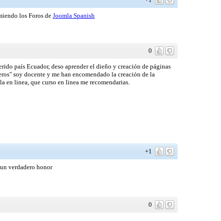
omiendo los Foros de
Joomla Spanish
0
rido país Ecuador, deso aprender el dieño y creación de páginas
eros" soy docente y me han encomendado la creación de la
la en linea, que curso en linea me recomendarias.
+1
s un verdadero honor
0