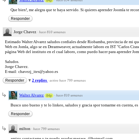
84p
Que bien!, me alegra que te haya servido. Si quieres aprender Joomla te rec
Responder
Jorge Chavez
·
hace 810 semanas
Estimado Walter Alvarez saludos cordiales desde Riobamba, provincia de mi que
Web en Jomla, algo se en Dreamweaver, actualmente laboro en IST "Carlos Cisn
página Web del instituto en el cual laboro, como puedo hacer para aprender Jom
Saludos.
Jorge Chavez.
E-mail: chavezj_ites@yahoo.es
2 replies
Responder
·
activo hace 799 semanas
Walter Alvarez
·
hace 810 semanas
84p
Busco uno bueno y te lo linkeo, saludos y gracia spor tomarme en cuenta, e
Responder
milton
·
hace 799 semanas
amigo contactame y te puedo ayudar magase_@hotmail.com