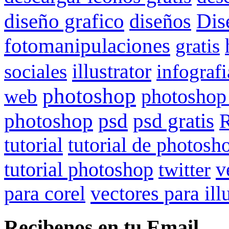
Dis
diseño grafico
diseños
fotomanipulaciones
gratis
illustrator
sociales
infografi
photoshop
web
photoshop
psd gratis
photoshop
psd
R
tutorial
tutorial de photosh
tutorial photoshop
v
twitter
para corel
vectores para ill
Recibenos en tu Email