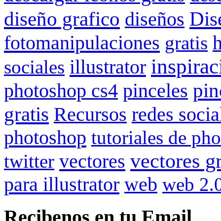
Dis
diseño grafico
diseños
fotomanipulaciones
gratis
inspirac
illustrator
sociales
pin
photoshop cs4
pinceles
gratis
redes socia
Recursos
photoshop
tutoriales de ph
vectores gr
vectores
twitter
para illustrator
web
web 2.
Recibenos en tu Email