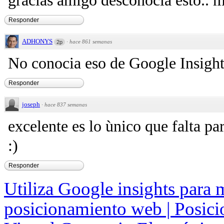
gracias amigo desconocia esto.. 
Responder
ADHONYS
·
hace 861 semanas
2p
No conocia eso de Google Insight.
Responder
joseph
·
hace 837 semanas
excelente es lo ùnico que falta pa
:)
Responder
Utiliza Google insights para 
posicionamiento web | Posic