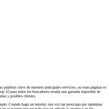
palabras clave de nuestros principales servicios, en estas páginas es
op 10 para todos los buscadores resulta una garantía imposible de
tas y posibles clientes.
jemplo: Cuando hago un tutorial, rara vez me preocupo por optimizar
e en ocasiones que necesito que un artículo si aparezca en los