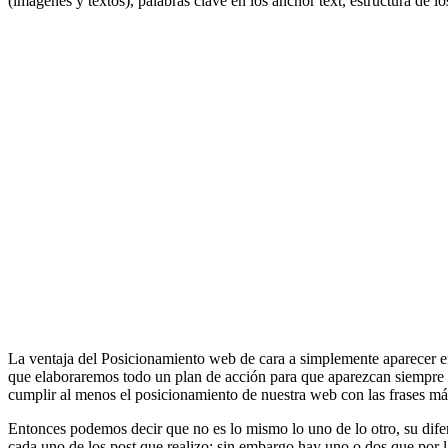
(imagenes y textos), palabras clave en los anchor text, estructura de lo
La ventaja del Posicionamiento web de cara a simplemente aparecer en 
que elaboraremos todo un plan de acción para que aparezcan siempre e
cumplir al menos el posicionamiento de nuestra web con las frases más 
Entonces podemos decir que no es lo mismo lo uno de lo otro, su difer
cada uno de los post que realizo; sin embargo hay uno o dos que por 