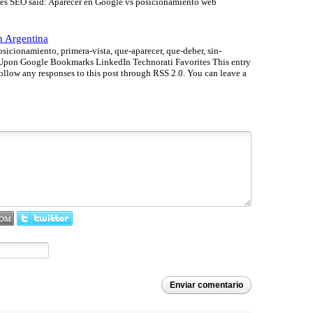
ones SEO said: Aparecer en Google vs posicionamiento web
n Argentina
sicionamiento, primera-vista, que-aparecer, que-deber, sin-
eUpon Google Bookmarks LinkedIn Technorati Favorites This entry
ollow any responses to this post through RSS 2.0. You can leave a
Enviar comentario