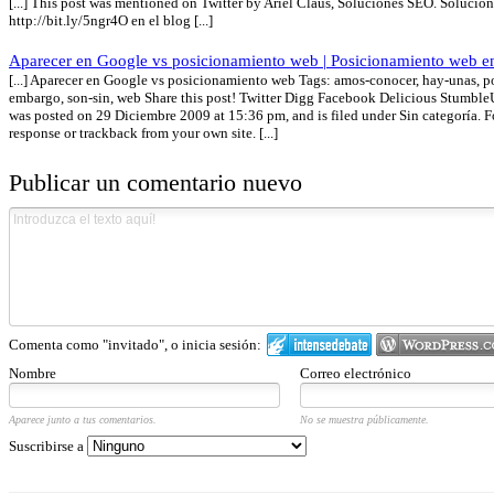
[...] This post was mentioned on Twitter by Ariel Claus, Soluciones SEO. Soluci
http://bit.ly/5ngr4O en el blog [...]
Aparecer en Google vs posicionamiento web | Posicionamiento web e
[...] Aparecer en Google vs posicionamiento web Tags: amos-conocer, hay-unas, po
embargo, son-sin, web Share this post! Twitter Digg Facebook Delicious Stumbl
was posted on 29 Diciembre 2009 at 15:36 pm, and is filed under Sin categoría. F
response or trackback from your own site. [...]
Publicar un comentario nuevo
Comenta como "invitado", o inicia sesión:
Nombre
Correo electrónico
Aparece junto a tus comentarios.
No se muestra públicamente.
Suscribirse a