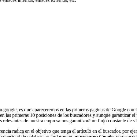
s enlaces internos, enlaces externos, etc.
google, es que apareceremos en las primeras paginas de Google con las 
n las primeras 10 posiciones de los buscadores y aunque garantizar el t
relevantes de nuestra empresa nos garantizará un flujo constante de visi
encia radica en el objetivo que tenga el artículo en el buscador. por e
la densidad de palabras no tardaron en
aparecer en Google
, pero suced