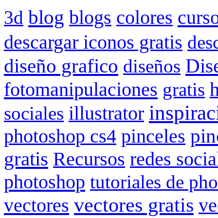
blog
blogs
colores
curs
3d
descargar iconos gratis
des
Dis
diseño grafico
diseños
fotomanipulaciones
gratis
inspirac
illustrator
sociales
pin
photoshop cs4
pinceles
gratis
redes socia
Recursos
photoshop
tutoriales de ph
vectores gratis
vectores
ve