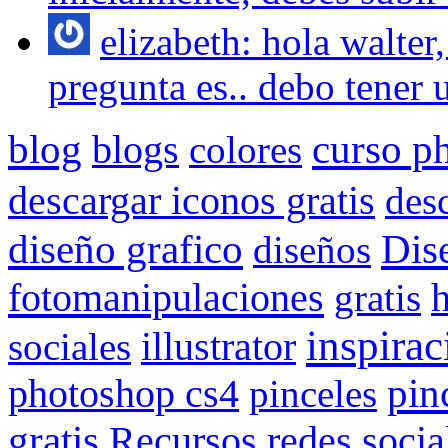
elizabeth: hola walter
pregunta es.. debo tener u
blog
blogs
curso p
colores
descargar iconos gratis
des
Dis
diseño grafico
diseños
fotomanipulaciones
gratis
inspirac
sociales
illustrator
pin
photoshop cs4
pinceles
gratis
redes socia
Recursos