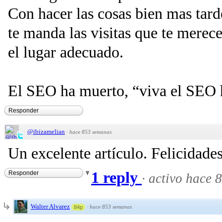
Con hacer las cosas bien mas ta
te manda las visitas que te merece
el lugar adecuado.
El SEO ha muerto, “viva el SEO 
Responder
@ibizamelian
·
hace 853 semanas
Un excelente artículo. Felicidades
1 reply
Responder
·
activo hace 
Walter Alvarez
·
hace 853 semanas
84p