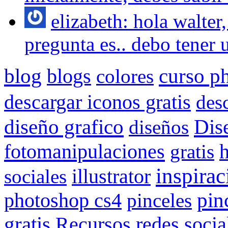
elizabeth: hola walter
pregunta es.. debo tener u
blog
blogs
curso p
colores
descargar iconos gratis
des
Dis
diseño grafico
diseños
fotomanipulaciones
gratis
inspirac
sociales
illustrator
pin
photoshop cs4
pinceles
gratis
redes socia
Recursos