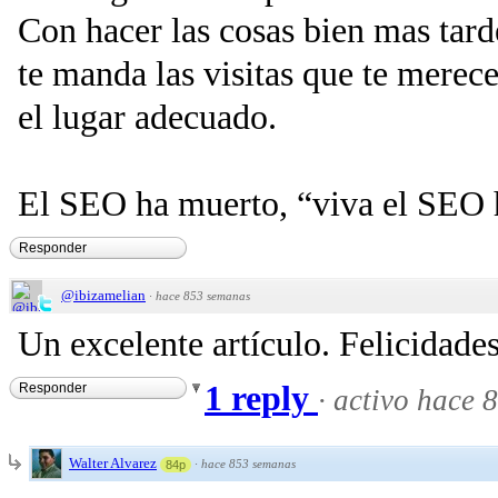
Con hacer las cosas bien mas ta
te manda las visitas que te merece
el lugar adecuado.
El SEO ha muerto, “viva el SEO 
Responder
@ibizamelian
·
hace 853 semanas
Un excelente artículo. Felicidades
1 reply
Responder
·
activo hace 
Walter Alvarez
·
hace 853 semanas
84p