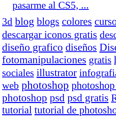
pasarme al CS5, ...
blog
curs
3d
blogs
colores
descargar iconos gratis
des
Dis
diseño grafico
diseños
fotomanipulaciones
gratis
illustrator
sociales
infografi
photoshop
web
photoshop
psd gratis
photoshop
psd
R
tutorial
tutorial de photosh