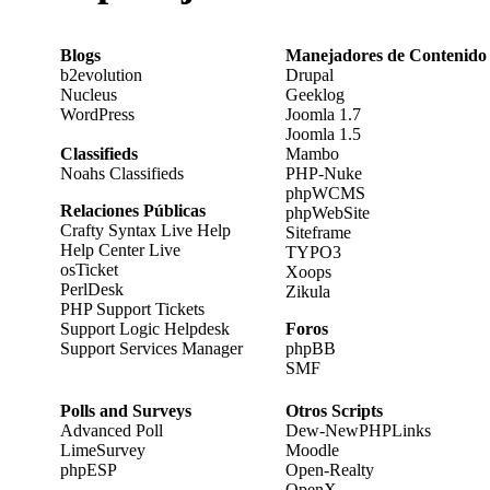
Blogs
Manejadores de Contenido
b2evolution
Drupal
Nucleus
Geeklog
WordPress
Joomla 1.7
Joomla 1.5
Classifieds
Mambo
Noahs Classifieds
PHP-Nuke
phpWCMS
Relaciones Públicas
phpWebSite
Crafty Syntax Live Help
Siteframe
Help Center Live
TYPO3
osTicket
Xoops
PerlDesk
Zikula
PHP Support Tickets
Support Logic Helpdesk
Foros
Support Services Manager
phpBB
SMF
Polls and Surveys
Otros Scripts
Advanced Poll
Dew-NewPHPLinks
LimeSurvey
Moodle
phpESP
Open-Realty
OpenX