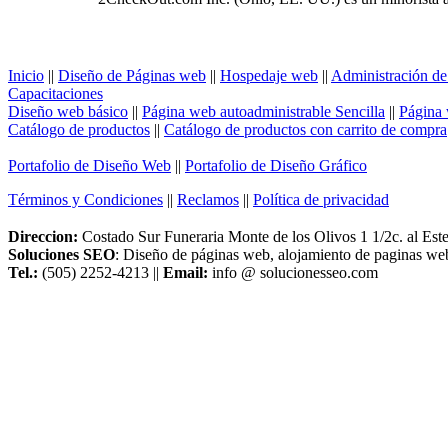
Inicio
||
Diseño de Páginas web
||
Hospedaje web
||
Administración de
Capacitaciones
Diseño web básico
||
Página web autoadministrable Sencilla
||
Página 
Catálogo de productos
||
Catálogo de productos con carrito de compra
Portafolio de Diseño Web
||
Portafolio de Diseño Gráfico
Términos y Condiciones
||
Reclamos
||
Política de privacidad
Direccion:
Costado Sur Funeraria Monte de los Olivos 1 1/2c. al Es
Soluciones SEO
: Diseño de páginas web, alojamiento de paginas we
Tel.:
(505) 2252-4213 ||
Email:
info @ solucionesseo.com