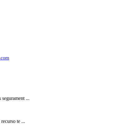
r.com
s segurament ...
recurso te ...