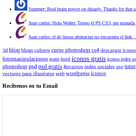
Summer: Real brain power on disaply. Thanks for that a
Juan carlos: Hola Walter. Tengo el PS CS3, me gustaría 
Juan carlos: el de lineas abstractas no encuentra el link. .
blog
curso photoshop cs4
blogs
colores
3d
descargar icono
iconos gratis
fotomanipulaciones
html
gratis
iconos redes so
psd gratis
photoshop
psd
tutor
redes sociales
Recursos
seo
wordpress
íconos
vectores para illustrator
web
Recibenos en tu Email