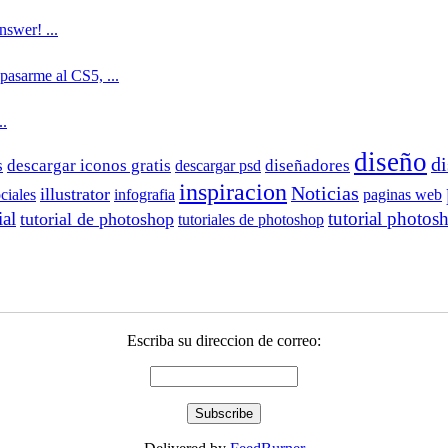
nswer! ...
pasarme al CS5, ...
..
diseño
di
s
descargar iconos gratis
diseñadores
descargar psd
inspiracion
Noticias
illustrator
ciales
infografia
paginas web
ial
tutorial photos
tutorial de photoshop
tutoriales de photoshop
Escriba su direccion de correo: