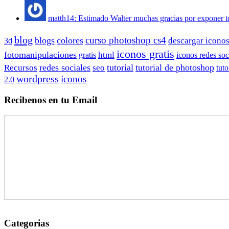
matth14: Estimado Walter muchas gracias por exponer to
blog
curso photoshop cs4
blogs
colores
descargar icono
3d
iconos gratis
fotomanipulaciones
html
iconos redes soc
gratis
redes sociales
tutorial
tutorial de photoshop
Recursos
seo
tut
wordpress
íconos
2.0
Recibenos en tu Email
Categorias