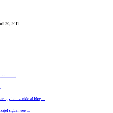
bril 20, 2011
por ahi ...
.
io, y bienvenido al blog ...
aje! siguemeee ...