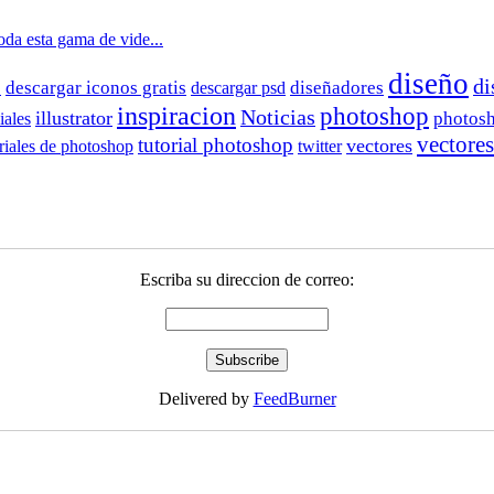
da esta gama de vide...
diseño
di
s
descargar iconos gratis
descargar psd
diseñadores
inspiracion
photoshop
Noticias
illustrator
iales
photos
vectores
tutorial photoshop
vectores
oriales de photoshop
twitter
Escriba su direccion de correo:
Delivered by
FeedBurner