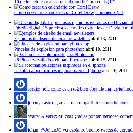
10 de los relojes mas caros del mundo
Comments (17)
Como crear un calendario con Corel Draw
Comments (34)
Diseño digital: 15 preciosos ejemplos extraidos de Deviantart
a
Ejemplos de diseño de email newsletters
abril 19, 2011
Pinceles de explosion para photoshop
abril 18, 2011
28 Pinceles estilo bokeh para Photoshop
abril 18, 2011
51 fotomanipulaciones inspiradas en el Iphone
abril 16, 2011
sergio: hola como estan to2 bien abra alguna turrita linda
johany castro: gracias por compartir tus conocimientos ..
Walter Alvarez: Muchas gracias por tan hermoso comentar
johan: @JohanJQ venezolano, buenos tweets de aprendiz