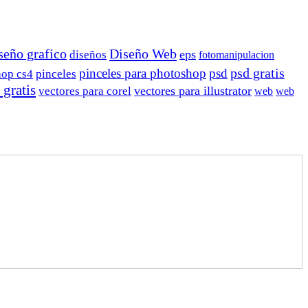
Diseño Web
seño grafico
eps
diseños
fotomanipulacion
pinceles para photoshop
psd
psd gratis
hop cs4
pinceles
 gratis
vectores para illustrator
vectores para corel
web
web