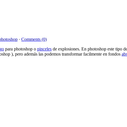
photoshop
·
Comments (0)
go
para photoshop o
pinceles
de explosiones. En photoshop este tipo d
), pero además las podemos transformar facilmente en fondos
abs