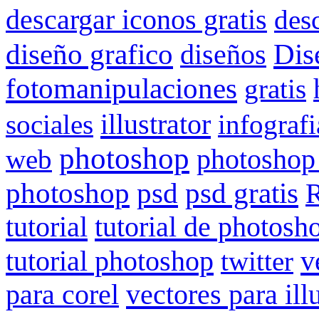
descargar iconos gratis
des
Dis
diseño grafico
diseños
fotomanipulaciones
gratis
illustrator
sociales
infografi
photoshop
web
photoshop
psd gratis
photoshop
psd
R
tutorial
tutorial de photosh
tutorial photoshop
v
twitter
para corel
vectores para ill