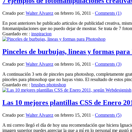
7 ejemplos de fotomanipulaciones creativa
Creado por:
Walter Alvarez
on febrero 16, 2011 ·
Comments (1)
En post anteriores he publicado articulos de publicidad creativa, mis
fotomanipulaciones que no puedo dejar de mostrar. Se trata de 7 foto
Guardado en: :
inspiracion
Pinceles de burbujas, lineas y formas par
Creado por:
Walter Alvarez
on febrero 16, 2011 ·
Comments (3)
A continuación 3 sets de pinceles para photoshop, completamente grati
pinceles para phtosohop que no hayas visto. El resultado de estos pin
Guardado en: :
brushes photoshop
Las 10 mejores plantillas CSS de Enero 20
Creado por:
Walter Alvarez
on febrero 15, 2011 ·
Comments (5)
A mi correo llegó el día de hoy una recomendación que hiciera Ignacio, 
imagen superior puedes apreciar la que a mí en lo personal me gustó más