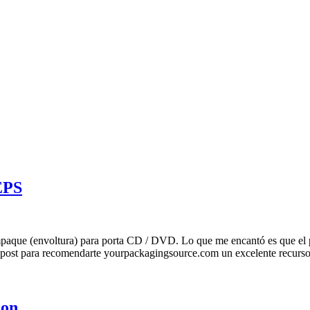
EPS
aque (envoltura) para porta CD / DVD. Lo que me encantó es que el po
e post para recomendarte yourpackagingsource.com un excelente recurso p
ion