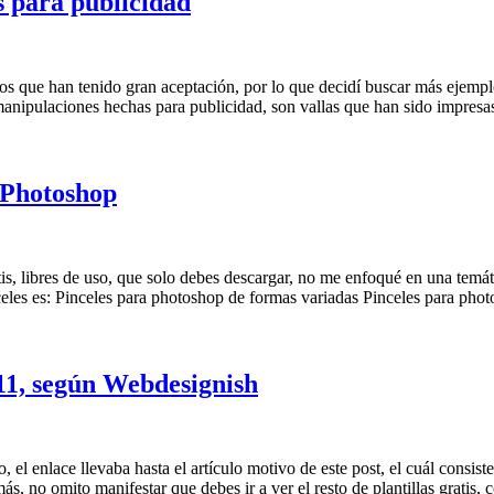
s para publicidad
mos que han tenido gran aceptación, por lo que decidí buscar más ejempl
manipulaciones hechas para publicidad, son vallas que han sido impresa
a Photoshop
s, libres de uso, que solo debes descargar, no me enfoqué en una temáti
celes es: Pinceles para photoshop de formas variadas Pinceles para phot
11, según Webdesignish
el enlace llevaba hasta el artículo motivo de este post, el cuál consist
, no omito manifestar que debes ir a ver el resto de plantillas gratis, co