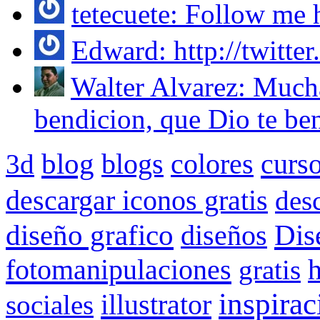
tetecuete: Follow me ht
Edward: http://twitter
Walter Alvarez: Mucha
bendicion, que Dio te ben
blog
blogs
colores
curs
3d
descargar iconos gratis
des
Dis
diseño grafico
diseños
fotomanipulaciones
gratis
inspirac
illustrator
sociales