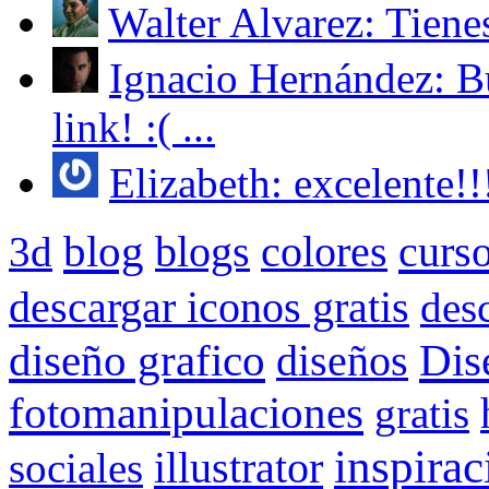
Walter Alvarez: Tienes 
Ignacio Hernández: Bu
link! :( ...
Elizabeth: excelente!!!
blog
blogs
colores
curs
3d
descargar iconos gratis
des
Dis
diseño grafico
diseños
fotomanipulaciones
gratis
inspirac
illustrator
sociales