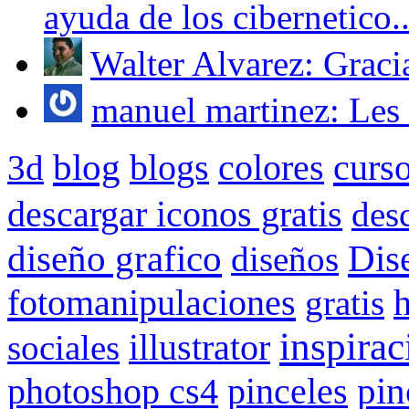
ayuda de los cibernetico..
Walter Alvarez: Gracias
manuel martinez: Les 
blog
blogs
colores
curs
3d
descargar iconos gratis
des
Dis
diseño grafico
diseños
fotomanipulaciones
gratis
inspirac
illustrator
sociales
pin
photoshop cs4
pinceles