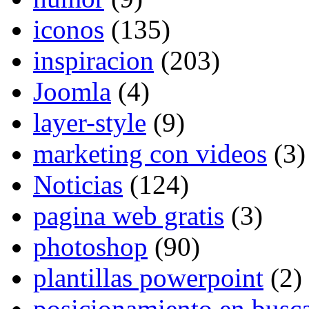
iconos
(135)
inspiracion
(203)
Joomla
(4)
layer-style
(9)
marketing con videos
(3)
Noticias
(124)
pagina web gratis
(3)
photoshop
(90)
plantillas powerpoint
(2)
posicionamiento en busc