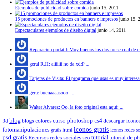
Ejemplos de publicidad sobre comida
junio 15, 2011
15 promociones de productos en banners e impresos
junio 15, 
Espectaculares ejemplos de diseño digital
junio 14, 2011
Reparacion portatil: Muy buenos los dos no se cual de ell
geral R.H: aiiiiiii no da xd:P ...
Tarjetas de Visita: El programa que usas es muy interesan
gera: buenaaaasooo , ...
Walter Alvarez: Oo, la foto original esta aqui: ...
blog
curso photoshop cs4
blogs
colores
3d
descargar icono
iconos gratis
fotomanipulaciones
html
iconos redes so
gratis
psd gratis
tutorial
redes sociales
tutorial de p
Recursos
seo