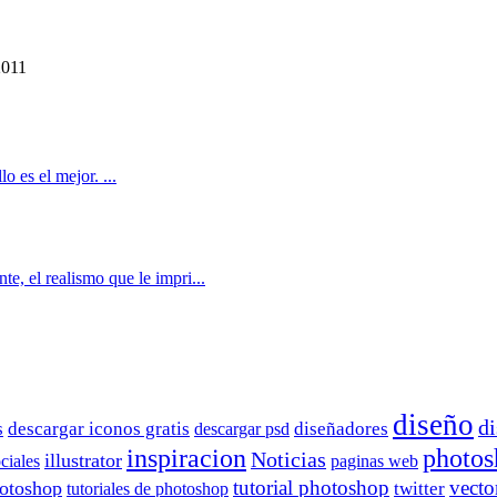
2011
o es el mejor. ...
te, el realismo que le impri...
diseño
di
s
descargar iconos gratis
descargar psd
diseñadores
inspiracion
photos
Noticias
illustrator
ciales
paginas web
tutorial photoshop
vecto
hotoshop
tutoriales de photoshop
twitter