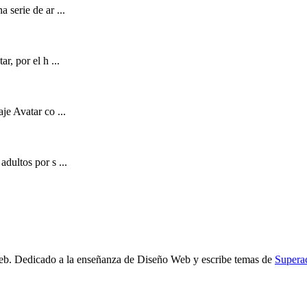
a serie de ar ...
r, por el h ...
je Avatar co ...
dultos por s ...
b. Dedicado a la enseñanza de Diseño Web y escribe temas de
Supera