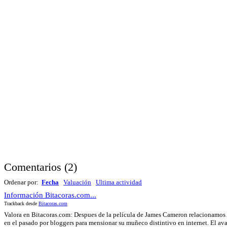
Comentarios
(
2
)
Ordenar por:
Fecha
Valuación
Ultima actividad
Información Bitacoras.com...
Trackback desde
Bitacoras.com
Valora en Bitacoras.com: Despues de la película de James Cameron relacionamos Av
en el pasado por bloggers para mensionar su muñeco distintivo en internet. El avat