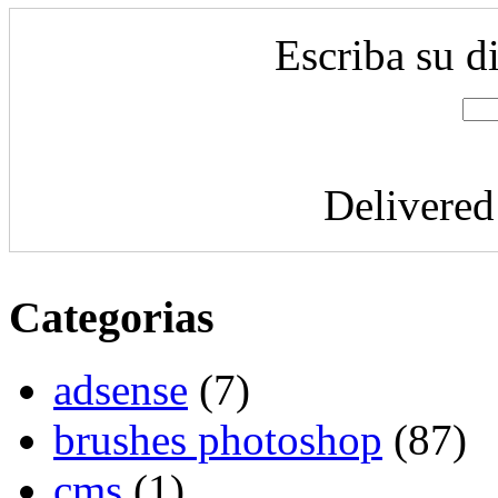
Escriba su d
Delivere
Categorias
adsense
(7)
brushes photoshop
(87)
cms
(1)