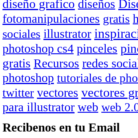
Dis
diseño grafico
diseños
fotomanipulaciones
gratis
inspirac
illustrator
sociales
pinceles
pin
photoshop cs4
gratis
redes socia
Recursos
photoshop
tutoriales de ph
vectores gr
vectores
twitter
para illustrator
web
web 2.
Recibenos en tu Email