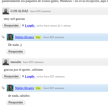
paralelamente los paquetes de iconos gratis, Windows 7 no es la excepción, aqui le
LUIS ALDAZ
·
hace 826 semanas
muy util gracias
1 reply
Responder
·
activo hace menos de 1 minuto
Walter Alvarez
·
hace 826 semanas
84p
De nada ;)
Responder
maxalm
·
hace 823 semanas
gracias por el aporte...utlisimo
1 reply
Responder
·
activo hace 823 semanas
Walter Alvarez
·
hace 823 semanas
84p
de nada, saludos
Responder