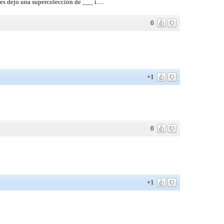
s dejo una supercolección de ___ i.....
0
+1
0
+1