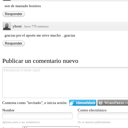
son de masiado bonitos
Responder
yhoni
·
hace 779 semanas
gracias por el aporte me sirve mucho ...gracias
Responder
Publicar un comentario nuevo
Comenta como "invitado", o inicia sesión:
Nombre
Correo electrónico
Aparece junto a tus comentarios.
No se muestra públicamente.