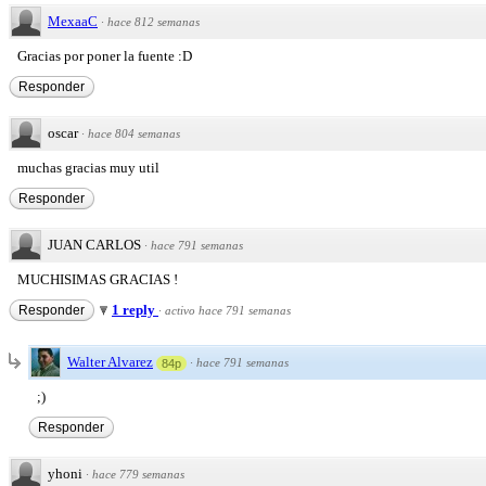
MexaaC
·
hace 812 semanas
Gracias por poner la fuente :D
Responder
oscar
·
hace 804 semanas
muchas gracias muy util
Responder
JUAN CARLOS
·
hace 791 semanas
MUCHISIMAS GRACIAS !
1 reply
Responder
·
activo hace 791 semanas
Walter Alvarez
·
hace 791 semanas
84p
;)
Responder
yhoni
·
hace 779 semanas