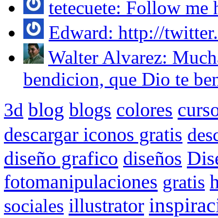
tetecuete: Follow me ht
Edward: http://twitter
Walter Alvarez: Mucha
bendicion, que Dio te ben
blog
blogs
colores
curs
3d
descargar iconos gratis
des
Dis
diseño grafico
diseños
fotomanipulaciones
gratis
inspirac
illustrator
sociales