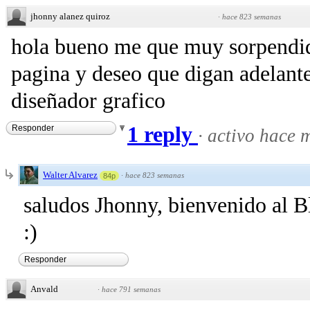
jhonny alanez quiroz
·
hace 823 semanas
hola bueno me que muy sorpendido
pagina y deseo que digan adelant
diseñador grafico
1 reply
Responder
·
activo hace 
Walter Alvarez
·
hace 823 semanas
84p
saludos Jhonny, bienvenido al Bl
:)
Responder
Anvald
·
hace 791 semanas