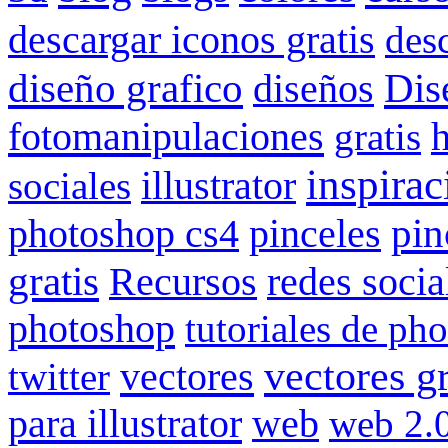
descargar iconos gratis
des
Dis
diseño grafico
diseños
fotomanipulaciones
gratis
inspirac
illustrator
sociales
pin
photoshop cs4
pinceles
gratis
redes socia
Recursos
photoshop
tutoriales de ph
vectores gr
vectores
twitter
para illustrator
web
web 2.