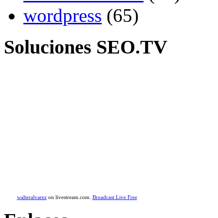
wordpress
(65)
Soluciones SEO.TV
walteralvarez
on livestream.com.
Broadcast Live Free