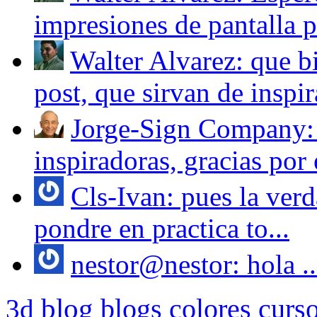
impresiones de pantalla pa
Walter Alvarez: que bi
post, que sirvan de inspir
Jorge-Sign Company: 
inspiradoras, gracias por e
Cls-Ivan: pues la verd
pondre en practica to...
nestor@nestor: hola ..
blog
blogs
colores
curs
3d