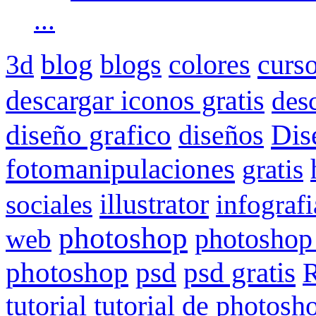
...
blog
curs
3d
blogs
colores
descargar iconos gratis
des
Dis
diseño grafico
diseños
fotomanipulaciones
gratis
illustrator
sociales
infografi
photoshop
web
photoshop
psd gratis
photoshop
psd
R
tutorial
tutorial de photosh