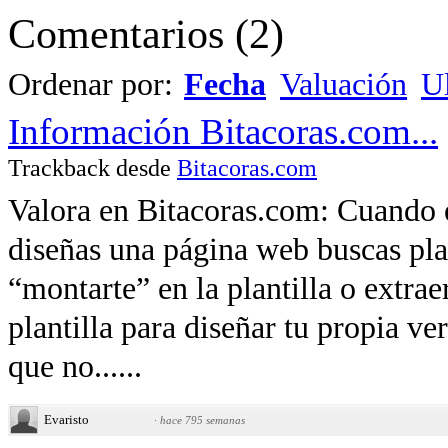
Comentarios
(
2
)
Ordenar por:
Fecha
Valuación
Ul
Información Bitacoras.com...
Trackback desde
Bitacoras.com
Valora en Bitacoras.com: Cuando 
diseñas una página web buscas plan
“montarte” en la plantilla o extra
plantilla para diseñar tu propia v
que no......
Evaristo
·
hace 795 semanas