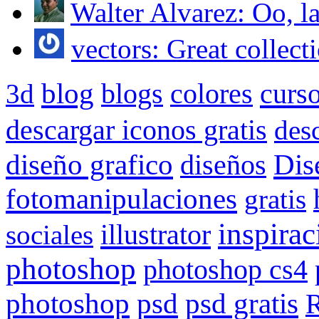
Walter Alvarez: Oo, la 
vectors: Great collecti
blog
blogs
colores
curs
3d
descargar iconos gratis
des
Dis
diseño grafico
diseños
fotomanipulaciones
gratis
inspirac
illustrator
sociales
photoshop
photoshop cs4
psd gratis
photoshop
psd
R