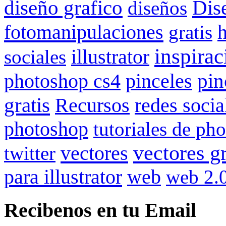
Dis
diseño grafico
diseños
fotomanipulaciones
gratis
inspirac
illustrator
sociales
pin
photoshop cs4
pinceles
gratis
redes socia
Recursos
photoshop
tutoriales de ph
vectores gr
vectores
twitter
para illustrator
web
web 2.
Recibenos en tu Email