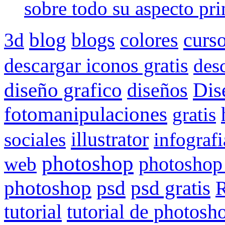
sobre todo su aspecto pri
blog
blogs
colores
curs
3d
descargar iconos gratis
des
Dis
diseño grafico
diseños
fotomanipulaciones
gratis
illustrator
sociales
infografi
photoshop
web
photoshop
psd gratis
photoshop
psd
R
tutorial
tutorial de photosh