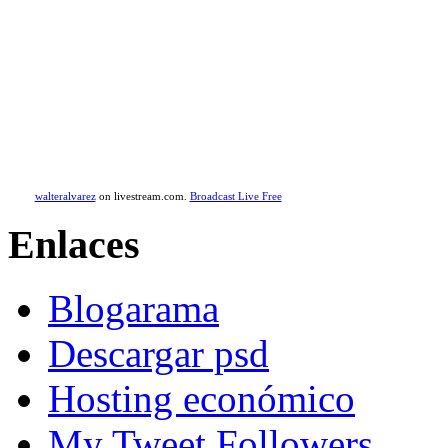
walteralvarez
on livestream.com.
Broadcast Live Free
Enlaces
Blogarama
Descargar psd
Hosting económico
My Tweet Followers