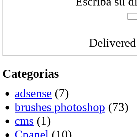
Escriba su d
Delivere
Categorias
adsense
(7)
brushes photoshop
(73)
cms
(1)
Cpanel
(10)