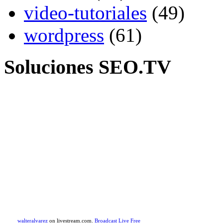
video-tutoriales
(49)
wordpress
(61)
Soluciones SEO.TV
walteralvarez
on livestream.com.
Broadcast Live Free