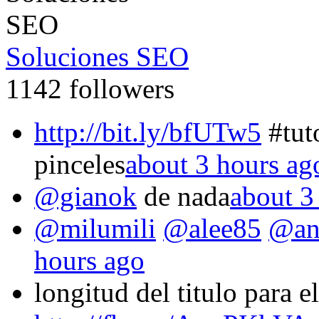
Soluciones SEO
1142 followers
http://bit.ly/bfUTw5
#tut
pinceles
about 3 hours ag
@gianok
de nada
about 3
@milumili
@alee85
@an
hours ago
longitud del titulo para 