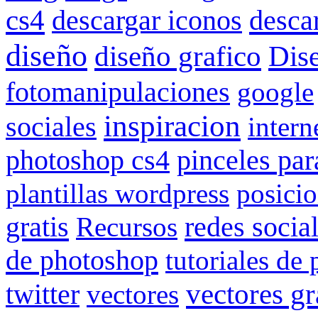
cs4
descargar iconos
descar
diseño
diseño grafico
Dis
fotomanipulaciones
google
inspiracion
sociales
intern
pinceles pa
photoshop cs4
plantillas wordpress
posici
gratis
redes socia
Recursos
de photoshop
tutoriales de
vectores gr
twitter
vectores