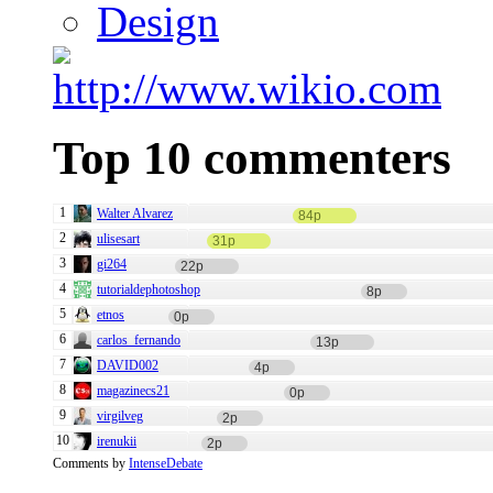
Top 10 commenters
1
Walter Alvarez
84p
2
ulisesart
31p
3
gi264
22p
4
tutorialdephotoshop
8p
5
etnos
0p
6
carlos_fernando
13p
7
DAVID002
4p
8
magazinecs21
0p
9
virgilveg
2p
10
irenukii
2p
Comments by
IntenseDebate