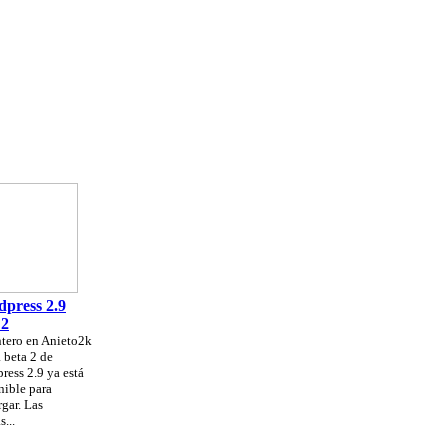
press 2.9
 2
tero en Anieto2k
 beta 2 de
ress 2.9 ya está
nible para
rgar. Las
...