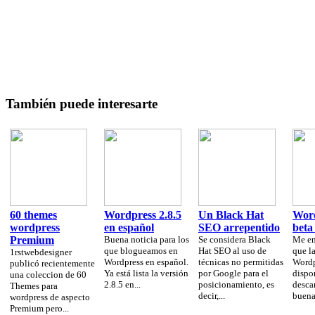
También puede interesarte
60 themes
Wordpress 2.8.5
Un Black Hat
Word
wordpress
en español
SEO arrepentido
beta
Premium
Buena noticia para los
Se considera Black
Me en
que blogueamos en
Hat SEO al uso de
que la
1rstwebdesigner
Wordpress en español.
técnicas no permitidas
Wordp
publicó recientemente
Ya está lista la versión
por Google para el
dispo
una coleccion de 60
2.8.5 en...
posicionamiento, es
desca
Themes para
decir,...
buenas
wordpress de aspecto
Premium pero...