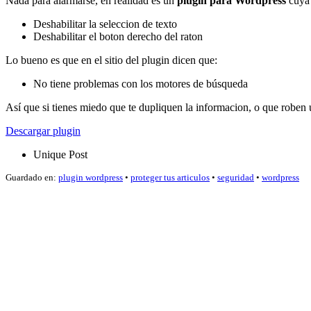
Nada para alarmarse, en realidad es un
plugin para Wordpress
cuya 
Deshabilitar la seleccion de texto
Deshabilitar el boton derecho del raton
Lo bueno es que en el sitio del plugin dicen que:
No tiene problemas con los motores de búsqueda
Así que si tienes miedo que te dupliquen la informacion, o que roben un
Descargar plugin
Unique Post
Guardado en:
plugin wordpress
•
proteger tus articulos
•
seguridad
•
wordpress