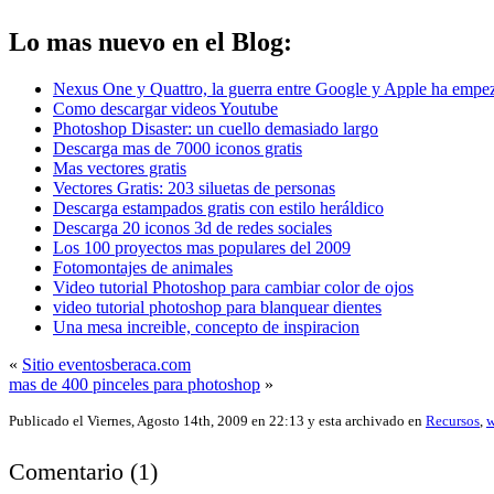
Lo mas nuevo en el Blog:
Nexus One y Quattro, la guerra entre Google y Apple ha empe
Como descargar videos Youtube
Photoshop Disaster: un cuello demasiado largo
Descarga mas de 7000 iconos gratis
Mas vectores gratis
Vectores Gratis: 203 siluetas de personas
Descarga estampados gratis con estilo heráldico
Descarga 20 iconos 3d de redes sociales
Los 100 proyectos mas populares del 2009
Fotomontajes de animales
Video tutorial Photoshop para cambiar color de ojos
video tutorial photoshop para blanquear dientes
Una mesa increible, concepto de inspiracion
«
Sitio eventosberaca.com
mas de 400 pinceles para photoshop
»
Publicado el Viernes, Agosto 14th, 2009 en 22:13 y esta archivado en
Recursos
,
w
Comentario
(
1
)