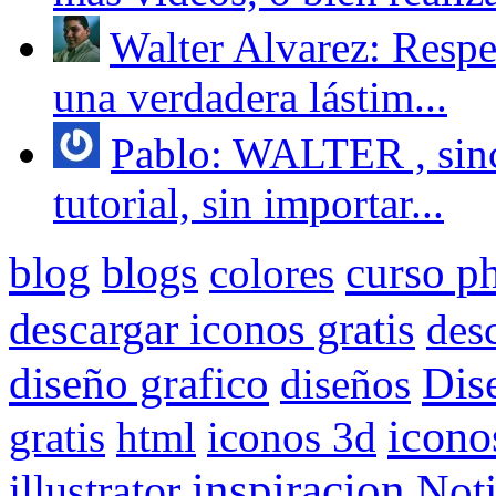
Walter Alvarez: Respe
una verdadera lástim...
Pablo: WALTER , sinc
tutorial, sin importar...
blog
blogs
curso p
colores
descargar iconos gratis
des
Dis
diseño grafico
diseños
icono
gratis
html
iconos 3d
inspiracion
Noti
illustrator