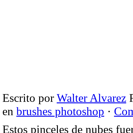
Escrito por
Walter Alvarez
F
en
brushes photoshop
·
Com
Estos pinceles de nubes fu