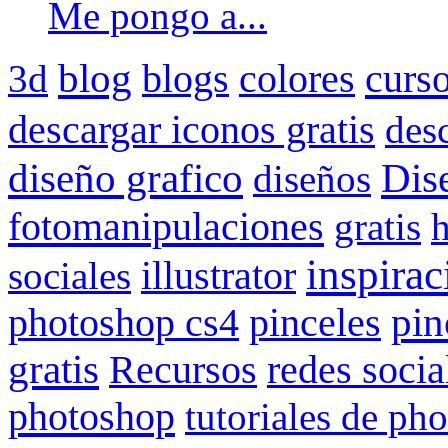
Me pongo a...
blog
blogs
colores
curs
3d
descargar iconos gratis
des
Dis
diseño grafico
diseños
fotomanipulaciones
gratis
inspirac
illustrator
sociales
pin
photoshop cs4
pinceles
gratis
redes socia
Recursos
photoshop
tutoriales de ph