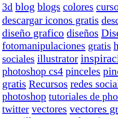
blog
blogs
colores
curs
3d
descargar iconos gratis
des
Dis
diseño grafico
diseños
fotomanipulaciones
gratis
inspirac
illustrator
sociales
pin
photoshop cs4
pinceles
gratis
redes socia
Recursos
photoshop
tutoriales de ph
vectores gr
vectores
twitter