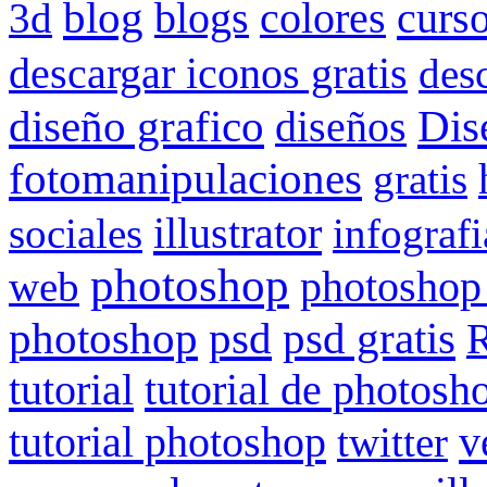
blog
curs
3d
blogs
colores
descargar iconos gratis
des
Dis
diseño grafico
diseños
fotomanipulaciones
gratis
illustrator
sociales
infografi
photoshop
web
photoshop
psd gratis
photoshop
psd
R
tutorial
tutorial de photosh
tutorial photoshop
v
twitter