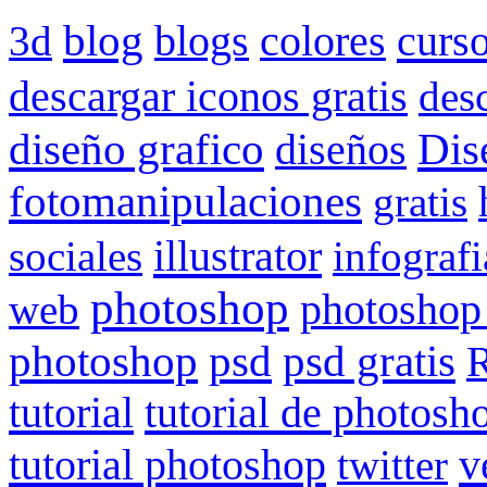
blog
curs
3d
blogs
colores
descargar iconos gratis
des
Dis
diseño grafico
diseños
fotomanipulaciones
gratis
illustrator
sociales
infografi
photoshop
web
photoshop
psd gratis
photoshop
psd
R
tutorial
tutorial de photosh
tutorial photoshop
v
twitter