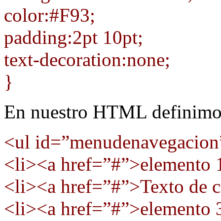
color:#F93;
padding:2pt 10pt;
text-decoration:none;
}
En nuestro HTML definimos 
<ul id=”menudenavegacion
<li><a href=”#”>elemento 
<li><a href=”#”>Texto de c
<li><a href=”#”>elemento 