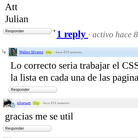
Att
Julian
1 reply
Responder
·
activo hace 
Walter Alvarez
·
hace 819 semanas
84p
Lo correcto seria trabajar el CS
la lista en cada una de las pagin
Responder
ulisesart
·
hace 816 semanas
31p
gracias me se util
Responder