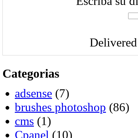
Escriba su d
Delivere
Categorias
adsense
(7)
brushes photoshop
(86)
cms
(1)
Cpanel
(10)