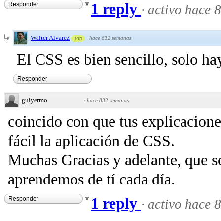
1 reply
Responder
·
activo hace 
Walter Alvarez
·
hace 832 semanas
84p
El CSS es bien sencillo, solo h
Responder
guiyermo
·
hace 832 semanas
coincido con que tus explicacion
fácil la aplicación de CSS.
Muchas Gracias y adelante, que 
aprendemos de tí cada día.
1 reply
Responder
·
activo hace 