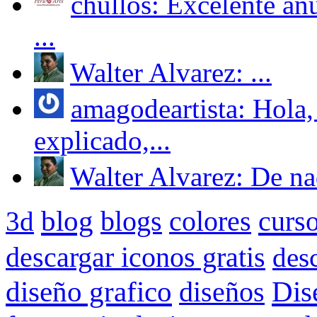
chullos: Excelente an
...
Walter Alvarez: ...
amagodeartista: Hola,
explicado,...
Walter Alvarez: De nad
blog
blogs
colores
curs
3d
descargar iconos gratis
des
Dis
diseño grafico
diseños