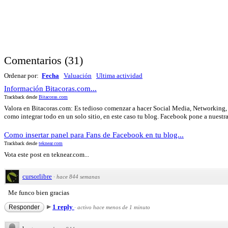
Comentarios
(
31
)
Ordenar por:
Fecha
Valuación
Ultima actividad
Información Bitacoras.com...
Trackback desde
Bitacoras.com
Valora en Bitacoras.com: Es tedioso comenzar a hacer Social Media, Networking, 
como integrar todo en un solo sitio, en este caso tu blog. Facebook pone a nuestra 
Como insertar panel para Fans de Facebook en tu blog...
Trackback desde
teknear.com
Vota este post en teknear.com...
cursorlibre
·
hace 844 semanas
Me funco bien gracias
1 reply
Responder
·
activo hace menos de 1 minuto