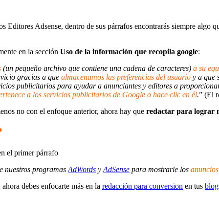
os Editores Adsense, dentro de sus párrafos encontrarás siempre algo q
amente en la sección
Uso de la información que recopila google
:
s
(un pequeño archivo que contiene una cadena de caracteres)
a su equ
rvicio gracias a que
almacenamos las preferencias del usuario
y a que 
icios publicitarios para ayudar a anunciantes y editores a proporcionar
rtenece a los servicios publicitarios de Google o hace clic en él
.
” (El 
enos no con el enfoque anterior, ahora hay que
redactar para lograr
?
en el primer párrafo
de nuestros programas
AdWords
y
AdSense
para mostrarle los
anuncios
os, ahora debes enfocarte más en la
redacción para conversion
en tus
blog