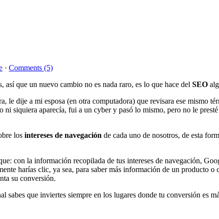
e
·
Comments (5)
s, así que un nuevo cambio no es nada raro, es lo que hace del
SEO
al
, le dije a mi esposa (en otra computadora) que revisara ese mismo t
o ni siquiera aparecía, fui a un cyber y pasó lo mismo, pero no le pres
obre los
intereses de navegación
de cada uno de nosotros, de esta form
e: con la información recopilada de tus intereses de navegación, Goog
lmente harías clic, ya sea, para saber más información de un producto o c
enta su conversión.
al sabes que inviertes siempre en los lugares donde tu conversión es más