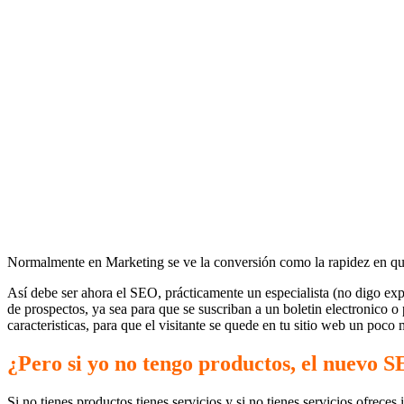
Normalmente en Marketing se ve la conversión como la rapidez en que
Así debe ser ahora el SEO, prácticamente un especialista (no digo exp
de prospectos, ya sea para que se suscriban a un boletin electronico o
caracteristicas, para que el visitante se quede en tu sitio web un poc
¿Pero si yo no tengo productos, el nuevo S
Si no tienes productos tienes servicios y si no tienes servicios ofrece