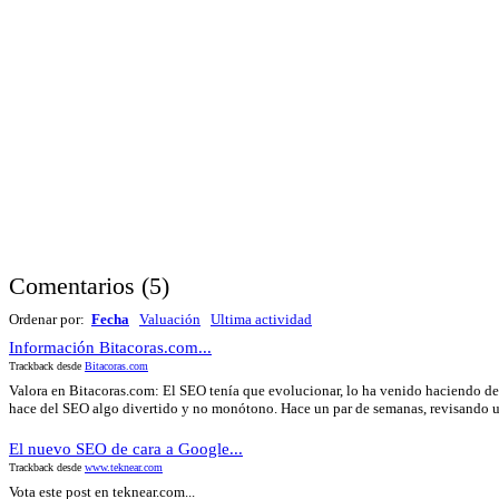
Comentarios
(
5
)
Ordenar por:
Fecha
Valuación
Ultima actividad
Información Bitacoras.com...
Trackback desde
Bitacoras.com
Valora en Bitacoras.com: El SEO tenía que evolucionar, lo ha venido haciendo des
hace del SEO algo divertido y no monótono. Hace un par de semanas, revisando u
El nuevo SEO de cara a Google...
Trackback desde
www.teknear.com
Vota este post en teknear.com...