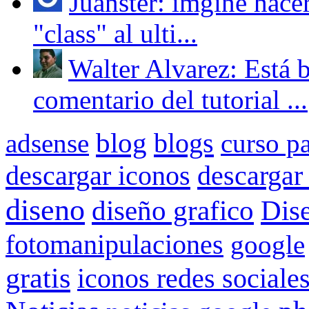
Juanster: imgine hace
"class" al ulti...
Walter Alvarez: Está 
comentario del tutorial ...
blog
blogs
adsense
curso p
descargar iconos
descargar 
diseno
diseño grafico
Dis
fotomanipulaciones
google
gratis
iconos redes sociale