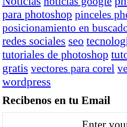
Noticias
ph
noticias google
para photoshop
pinceles p
posicionamiento en buscad
redes sociales
seo
tecnolog
tut
tutoriales de photoshop
gratis
vectores para corel
ve
wordpress
Recibenos en tu Email
Enter you