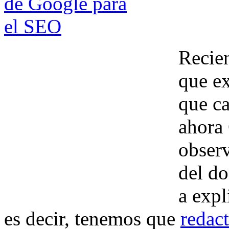
Recien
que ex
que c
ahora 
observ
del d
a expl
es decir, tenemos que
redac