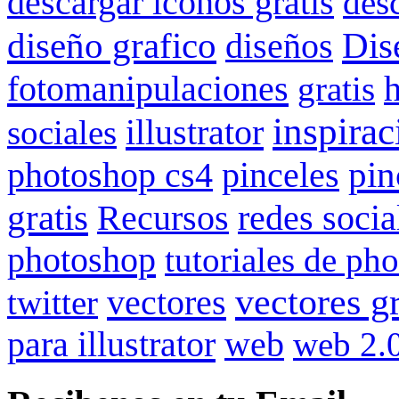
descargar iconos gratis
des
Dis
diseño grafico
diseños
fotomanipulaciones
gratis
inspirac
illustrator
sociales
pinceles
pin
photoshop cs4
gratis
redes socia
Recursos
photoshop
tutoriales de ph
vectores gr
vectores
twitter
para illustrator
web
web 2.