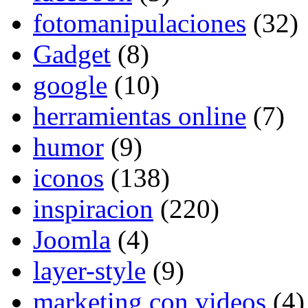
fotomanipulaciones
(32)
Gadget
(8)
google
(10)
herramientas online
(7)
humor
(9)
iconos
(138)
inspiracion
(220)
Joomla
(4)
layer-style
(9)
marketing con videos
(4)