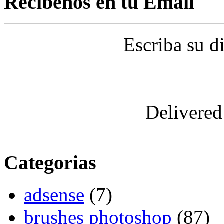
Recibenos en tu Email
Escriba su d
Delivere
Categorias
adsense
(7)
brushes photoshop
(87)