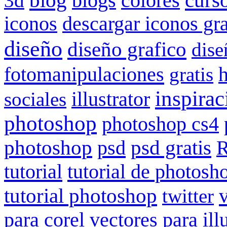
blog
blogs
colores
curs
3d
iconos
descargar iconos gra
diseño
diseño grafico
dise
fotomanipulaciones
gratis
inspirac
illustrator
sociales
photoshop
photoshop cs4
photoshop
psd
psd gratis
R
tutorial
tutorial de photosh
tutorial photoshop
twitter
vectores para ill
para corel