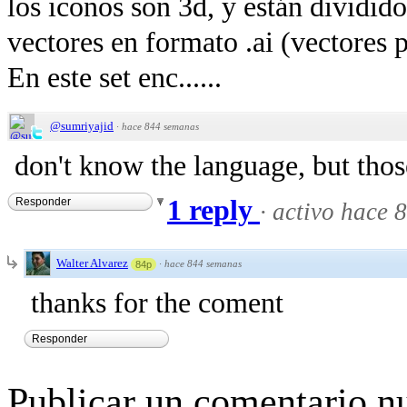
los iconos son 3d, y están dividid
vectores en formato .ai (vectores p
En este set enc......
@sumriyajid
·
hace 844 semanas
don't know the language, but thos
1 reply
Responder
·
activo hace 
Walter Alvarez
·
hace 844 semanas
84p
thanks for the coment
Responder
Publicar un comentario n