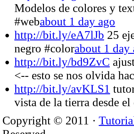
Modelos de colores y text
#web
about 1 day ago
http://bit.ly/eA7lJb
25 ej
negro #color
about 1 day
http://bit.ly/bd9ZvC
ajust
<-- esto se nos olvida ha
http://bit.ly/avKLS1
tuto
vista de la tierra desde el
Copyright © 2011 ·
Tutoria
Reserved.