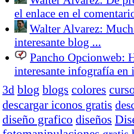
el enlace en el comentario
Walter Alvarez: Mucha
interesante blog ...
Pancho Opcionweb: Hol
interesante infografía en i
blog
curs
3d
blogs
colores
descargar iconos gratis
des
Dis
diseño grafico
diseños
fotomanipulaciones
gratis