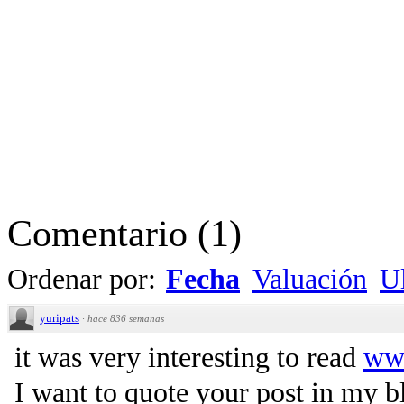
Comentario
(
1
)
Ordenar por:
Fecha
Valuación
Ul
yuripats
·
hace 836 semanas
it was very interesting to read
www
I want to quote your post in my bl