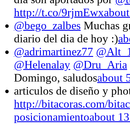
http://t.co/9rjmEwx
about
@bego_zalbes
Muchas gra
diario del dia de hoy :)
ab
@adrimartinez77
@Alt_
@Helenalay
@Dru_Aria
Domingo, saludos
about 
articulos de diseño y ph
http://bitacoras.com/bit
posicionamiento
about 13