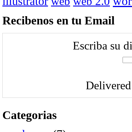
illustrator
wor
web
web 2.0
Recibenos en tu Email
Escriba su d
Delivere
Categorias