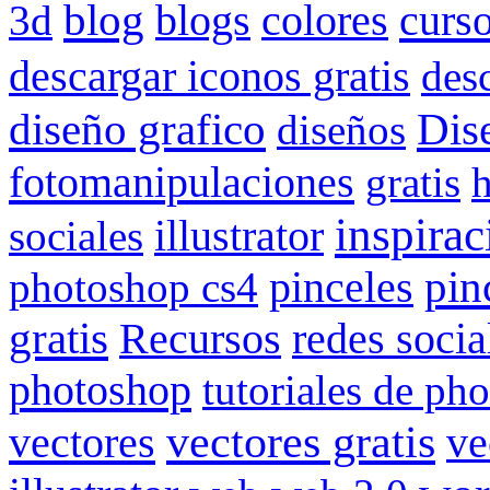
blog
blogs
colores
curs
3d
descargar iconos gratis
des
Dis
diseño grafico
diseños
fotomanipulaciones
gratis
inspirac
illustrator
sociales
pin
photoshop cs4
pinceles
gratis
redes socia
Recursos
photoshop
tutoriales de ph
vectores gratis
vectores
ve