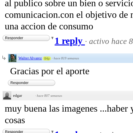
al publico sobre un bien o servici
comunicacion.con el objetivo de m
una accion de consumo
1 reply
Responder
·
activo hace 
Walter Alvarez
·
hace 819 semanas
84p
Gracias por el aporte
Responder
edgar
·
hace 807 semanas
muy buena las imagenes ...haber 
cosas
Responder