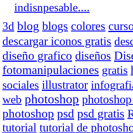
indisnpesable....
blog
colores
curs
3d
blogs
descargar iconos gratis
des
Dis
diseño grafico
diseños
fotomanipulaciones
gratis
illustrator
sociales
infografi
photoshop
web
photoshop
psd gratis
photoshop
psd
R
tutorial
tutorial de photosh