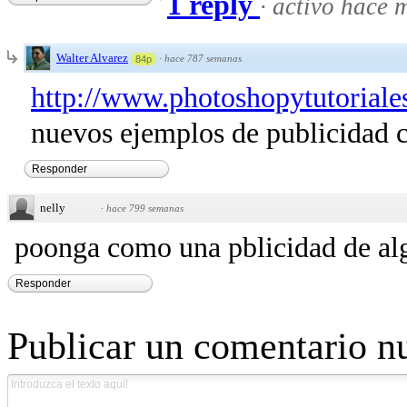
1 reply
·
activo hace 
Walter Alvarez
·
hace 787 semanas
84p
http://www.photoshopytutoriales
nuevos ejemplos de publicidad cr
Responder
nelly
·
hace 799 semanas
poonga como una pblicidad de a
Responder
Publicar un comentario n