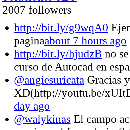
2007 followers
http://bit.ly/g9wqA0
Ejem
pagina
about 7 hours ago
http://bit.ly/hjudzB
no se
curso de Autocad en espa
@angiesuricata
Gracias y
XD(http://youtu.be/xUI
day ago
@walykinas
El campo act