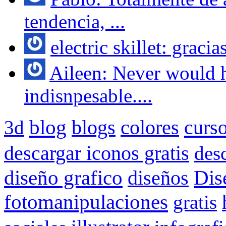
tendencia, ...
electric skillet: gracia
Aileen: Never would h
indisnpesable....
blog
colores
curs
3d
blogs
descargar iconos gratis
des
Dis
diseño grafico
diseños
fotomanipulaciones
gratis