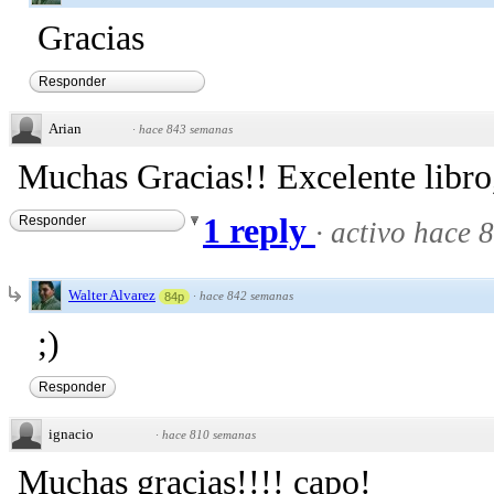
Gracias
Responder
Arian
·
hace 843 semanas
Muchas Gracias!! Excelente libro,
1 reply
Responder
·
activo hace 
Walter Alvarez
·
hace 842 semanas
84p
;)
Responder
ignacio
·
hace 810 semanas
Muchas gracias!!!! capo!