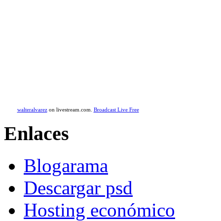
walteralvarez
on livestream.com.
Broadcast Live Free
Enlaces
Blogarama
Descargar psd
Hosting económico