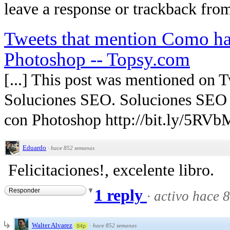
leave a response or trackback from 
Tweets that mention Como ha
Photoshop -- Topsy.com
[...] This post was mentioned on 
Soluciones SEO. Soluciones SEO 
con Photoshop http://bit.ly/5RVbMl
Eduardo
·
hace 852 semanas
Felicitaciones!, excelente libro.
1 reply
Responder
·
activo hace 
Walter Alvarez
·
hace 852 semanas
84p