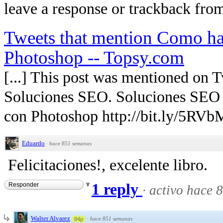
leave a response or trackback from 
Tweets that mention Como ha
Photoshop -- Topsy.com
[...] This post was mentioned on 
Soluciones SEO. Soluciones SEO 
con Photoshop http://bit.ly/5RVbMl
Eduardo
·
hace 851 semanas
Felicitaciones!, excelente libro.
1 reply
Responder
·
activo hace 
Walter Alvarez
·
hace 851 semanas
84p