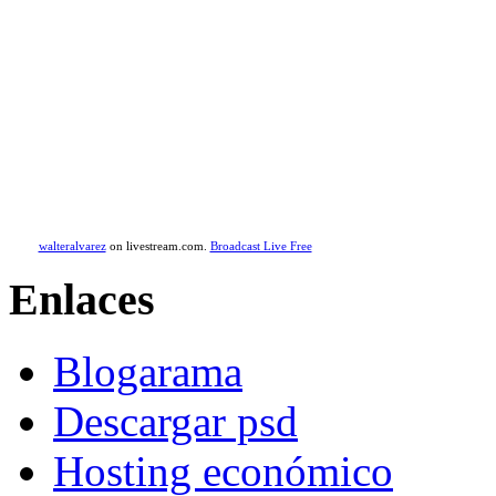
walteralvarez
on livestream.com.
Broadcast Live Free
Enlaces
Blogarama
Descargar psd
Hosting económico