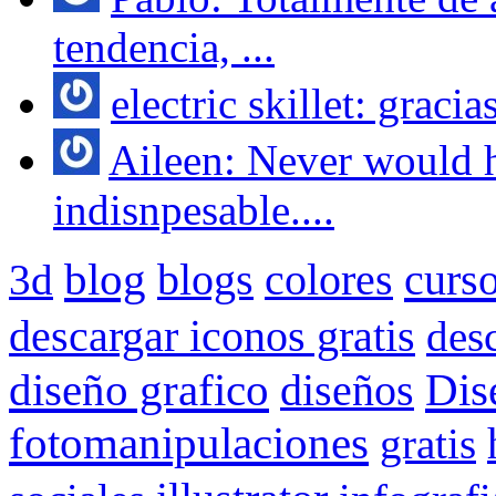
tendencia, ...
electric skillet: gracia
Aileen: Never would h
indisnpesable....
blog
colores
curs
3d
blogs
descargar iconos gratis
des
Dis
diseño grafico
diseños
fotomanipulaciones
gratis