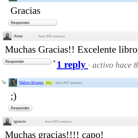
Gracias
Responder
Arian
·
hace 842 semanas
Muchas Gracias!! Excelente libro,
1 reply
Responder
·
activo hace 
Walter Alvarez
·
hace 842 semanas
84p
;)
Responder
ignacio
·
hace 810 semanas
Muchas gracias!!!! capo!