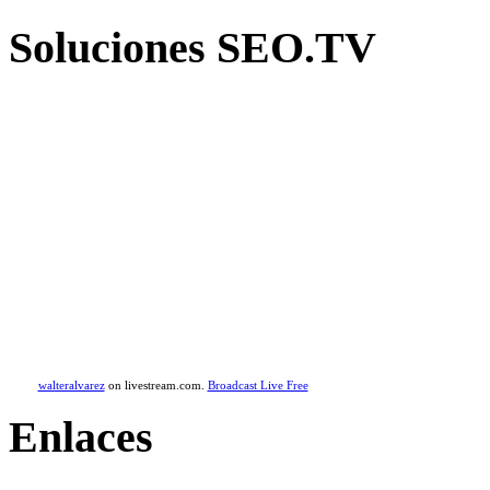
Soluciones SEO.TV
walteralvarez
on livestream.com.
Broadcast Live Free
Enlaces