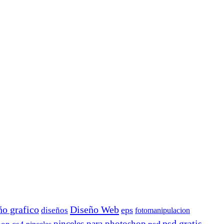
ño grafico
Diseño Web
eps
diseños
fotomanipulacion
pinceles para photoshop
psd gratis