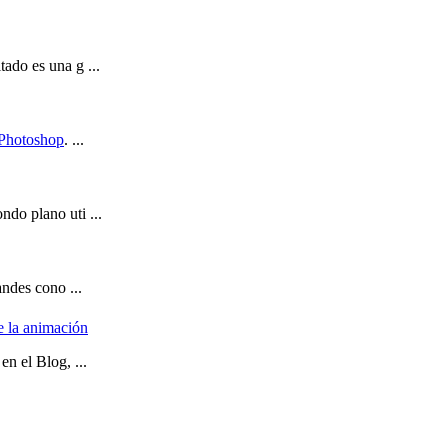
ltado es una g ...
Photoshop
. ...
ndo plano uti ...
andes cono ...
e la animación
en el Blog, ...