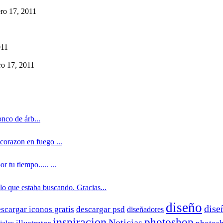
ero 17, 2011
011
ro 17, 2011
nco de árb...
 corazon en fuego ...
 tu tiempo..... ...
lo que estaba buscando. Gracias...
diseño
dise
scargar iconos gratis
descargar psd
diseñadores
inspiracion
photoshop
Noticias